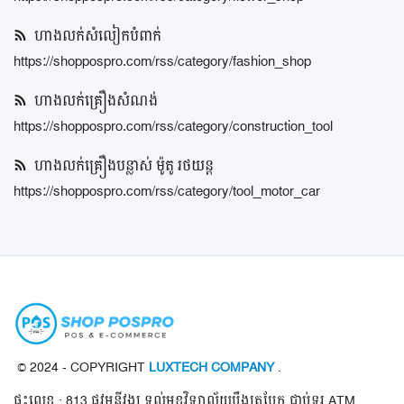
ចុះឈ្មោះ
ហាងលក់សំលៀកបំពាក់
https://shoppospro.com/rss/category/fashion_shop
ទីតាំង ខេត្ត / ក្រុង
ហាងលក់គ្រឿងសំណង់
https://shoppospro.com/rss/category/construction_tool
ហាងលក់គ្រឿងបន្លាស់ ម៉ូតូ រថយន្ត
https://shoppospro.com/rss/category/tool_motor_car
© 2024 - COPYRIGHT
LUXTECH COMPANY
.
ផ្ទះលេខ : 813 ផ្លូវមុនីវង្ស ទល់មុខវិទ្យាល័យបឹងត្របែក ជាប់ទូរ ATM