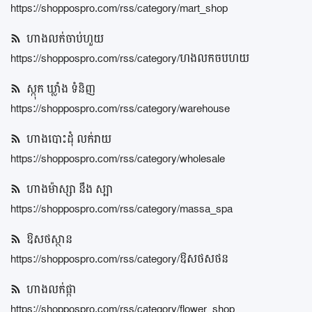
https://shoppospro.com/rss/category/mart_shop
ហាងម៉ាស្សា នឹង ស្បា
ហាងលក់ចាប់ហួយ
ឱសថស្ថាន
https://shoppospro.com/rss/category/ហងលកចបហយ
ហាងលក់ផ្កា
ស្កុក ឃ្លាំង ទំនិញ
https://shoppospro.com/rss/category/warehouse
ហាងលក់សំលៀកបំពាក់
ហាងបោះដុំ លក់រាយ
ហាងលក់គ្រឿងសំណង់
https://shoppospro.com/rss/category/wholesale
ហាងលក់គ្រឿងបន្លាស់ ម៉ូតូ រថយន្ត
ហាងម៉ាស្សា នឹង ស្បា
បញ្ចីរក្សាទុក
https://shoppospro.com/rss/category/massa_spa
ទំនាក់ទំនង
ឱសថស្ថាន
https://shoppospro.com/rss/category/ឱសថសថន
ប្លុក
ហាងលក់ផ្កា
ចូលគណនី
https://shoppospro.com/rss/category/flower_shop