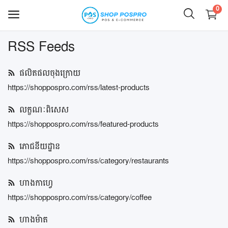
0
RSS Feeds
លក់
ឥឡូវ
ផលិតផលចុងក្រោយ
នេះ
https://shoppospro.com/rss/latest-products
ភោជនីយដ្ឋាន
លក្ខណៈពិសេស
https://shoppospro.com/rss/featured-products
ហាងកាហ្វេ
ភោជនីយដ្ឋាន
ហាងម៉ាត
https://shoppospro.com/rss/category/restaurants
ហាងលក់ចាប់ហួយ
ហាងកាហ្វេ
ស្កុក ឃ្លាំង ទំនិញ
https://shoppospro.com/rss/category/coffee
ហាងបោះដុំ លក់រាយ
ហាងម៉ាត