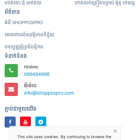
ហាងបោះដុំ លក់រាយ
ហាងលក់គ្រឿងបន្លាស់ ម៉ូតូ រថយន្ត
ព័ត៌មាន
អំពី SHOPPOSPRO
គោលការណ៍សុវត្ថិភាពទិន្ន័យ
បទប្បញ្ញត្តិប្រតិបត្តិការ
ទំនាក់ទំនង
Hotline:
086484998
អ៊ី​ម៉េ​ល:
info@shoppospro.com
ភ្ជាប់ជាមួយយើង
This site uses cookies. By continuing to browse the