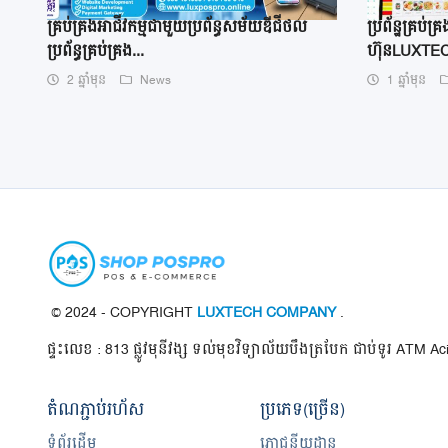
គ្រប់គ្រងអាជីវកម្មជាមួយប្រព័ន្ធសម័យឌីជីថល
ប្រព័ន្ឋគ្រប
ប្រព័ន្ធគ្រប់គ្រង...
ហ៊ុនLUXTE
2 ឆ្នាំមុន
News
1 ឆ្នាំមុន
© 2024 - COPYRIGHT
LUXTECH COMPANY
.
ផ្ទះលេខ : 813 ផ្លូវមុនីវង្ស ទល់មុខវិទ្យាល័យបឹងត្របែក ជាប់ទូរ ATM Ac
តំណ​ភ្ជាប់​រហ័ស
ប្រភេទ(ច្រើន)
ទំព័រដើម
ភោជនីយដ្ឋាន