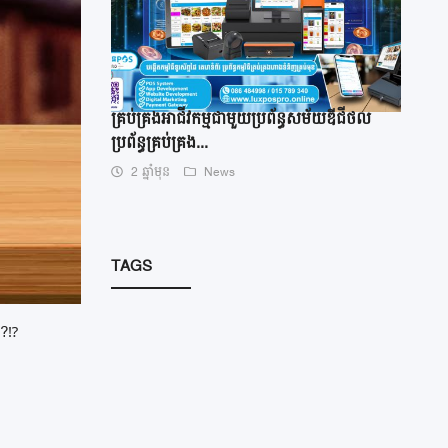
គ្រប់គ្រងអាជីវកម្មជាមួយប្រព័ន្ធសម័យឌីជីថល
ប្រព័ន្ធគ្រប់គ្រង...
2 ឆ្នាំមុន
News
TAGS
?⁉️