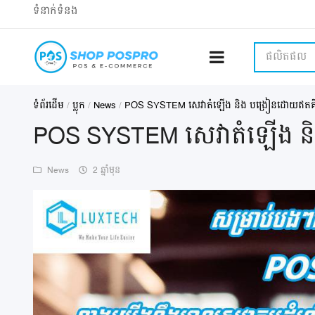
ទំនាក់ទំនង
ផលិតផល
ទំព័រដើម
ប្លុក
News
POS SYSTEM សេវាតំឡើង និង បង្រៀនដោយឥតគិត
POS SYSTEM សេវាតំឡើង និ
News
2 ឆ្នាំមុន