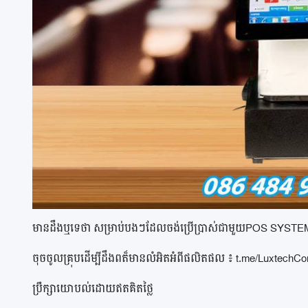
មានដឹងឬទេថា សម្រាប់បងៗដែលចង់ប្រើប្រាស់ជាមួយPOS SYSTEM 
ចុចចូលគ្រុបដើម្បីដឹងពត៏មានលំអិតអំពីផលិតផល ៖
t.me/LuxtechC
ប្រឹក្សាយោបល់ដោយឥតគិតថ្លៃ