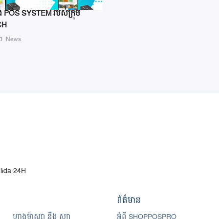
់គ្រង POS SYSTEM របស់ក្រុម
CH
News
ilida 24H
ព័ត៌មាន
ហាងម៉ាស្សា នឹង ស្បា
អំពី SHOPPOSPRO