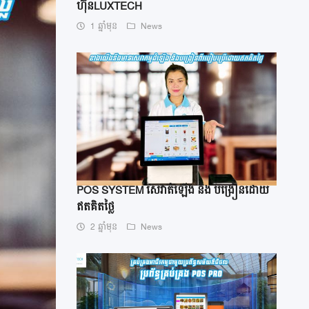
ហ៊ុនLUXTECH
1 ឆ្នាំមុន
News
POS SYSTEM សេវាតំឡើង និង បង្រៀនដោយ
ឥតគិតថ្លៃ
2 ឆ្នាំមុន
News