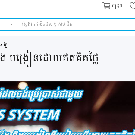
កន្ទ្រក
ថ្លៃ
ង បង្រៀនដោយឥតគិតថ្លៃ