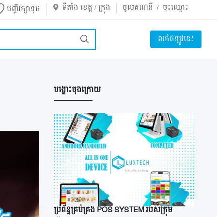
ទីតាំង ខេត្ត / ក្រុង
ចូលគណនី
ចុះឈ្មោះ
/
បញ្ចីរក្សាទុក
លក់ឥឡូវនេះ
បង្ហោះចុងក្រោយ
ប្រព័ន្ឋគ្រប់គ្រង POS SYSTEM របស់ក្រុម