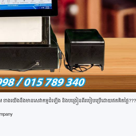
ខាងយើងនឹងមានសេវាកម្មដំឡើង និងបង្រៀនពីរបៀបប្រើដោយឥតគិតថ្លៃ???
ompany