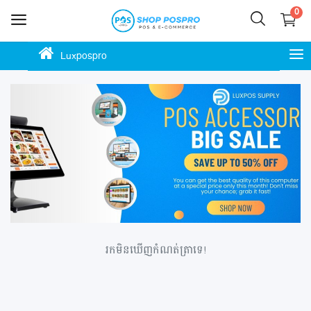
0
Luxpospro
លក់
ឥឡូវ
នេះ
ភោជនីយដ្ឋាន
ហាងកាហ្វេ
ហាងម៉ាត
ហាងលក់ចាប់ហួយ
រកមិនឃើញកំណត់ត្រាទេ!
ស្កុក ឃ្លាំង ទំនិញ
ហាងបោះដុំ លក់រាយ