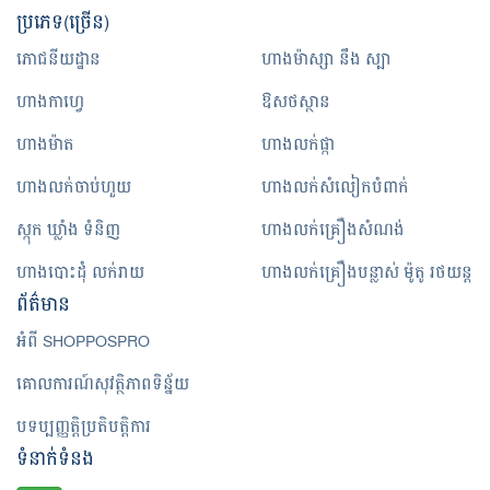
ប្រភេទ(ច្រើន)
ភោជនីយដ្ឋាន
ហាងម៉ាស្សា នឹង ស្បា
ហាងកាហ្វេ
ឱសថស្ថាន
ហាងម៉ាត
ហាងលក់ផ្កា
ហាងលក់ចាប់ហួយ
ហាងលក់សំលៀកបំពាក់
ស្កុក ឃ្លាំង ទំនិញ
ហាងលក់គ្រឿងសំណង់
ហាងបោះដុំ លក់រាយ
ហាងលក់គ្រឿងបន្លាស់ ម៉ូតូ រថយន្ត
ព័ត៌មាន
អំពី SHOPPOSPRO
គោលការណ៍សុវត្ថិភាពទិន្ន័យ
បទប្បញ្ញត្តិប្រតិបត្តិការ
ទំនាក់ទំនង