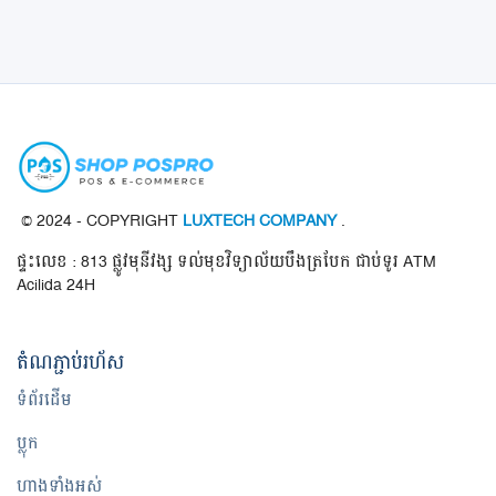
ចុះឈ្មោះ
ទីតាំង ខេត្ត / ក្រុង
© 2024 - COPYRIGHT
LUXTECH COMPANY
.
ផ្ទះលេខ : 813 ផ្លូវមុនីវង្ស ទល់មុខវិទ្យាល័យបឹងត្របែក ជាប់ទូរ ATM
Acilida 24H
តំណ​ភ្ជាប់​រហ័ស
ទំព័រដើម
ប្លុក
ហាងទាំងអស់