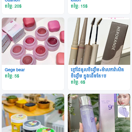
Cushion
lotion
តម្លៃ: 20
$
តម្លៃ: 15
$
Gege bear
ខ្មៅដៃគូសចិញ្ចើម+ម៉ាសការ៉ាសិត
តម្លៃ: 5
$
ចិញ្ចើម ក្នុងដើមតែ1ប
តម្លៃ: 6
$