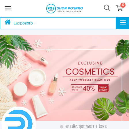
0
Luxpospro
លក់
ឥឡូវ
ភោជនីយដ្ឋាន
នេះ
ហាងកាហ្វេ
ហាងម៉ាត
ហាងលក់ចាប់ហួយ
ស្កុក ឃ្លាំង ទំនិញ
ហាងបោះដុំ លក់រាយ
ហាងម៉ាស្សា នឹង ស្បា
បានមើលចុងក្រោយ៖ 1 ខែមុន