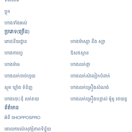
ទំព័រដើម
ប្លុក
ហាងទាំងអស់
ប្រភេទ(ច្រើន)
ភោជនីយដ្ឋាន
ហាងម៉ាស្សា នឹង ស្បា
ហាងកាហ្វេ
ឱសថស្ថាន
ហាងម៉ាត
ហាងលក់ផ្កា
ហាងលក់ចាប់ហួយ
ហាងលក់សំលៀកបំពាក់
ស្កុក ឃ្លាំង ទំនិញ
ហាងលក់គ្រឿងសំណង់
ហាងបោះដុំ លក់រាយ
ហាងលក់គ្រឿងបន្លាស់ ម៉ូតូ រថយន្ត
ព័ត៌មាន
អំពី SHOPPOSPRO
គោលការណ៍សុវត្ថិភាពទិន្ន័យ