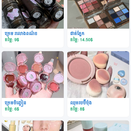
ក្រេម រលោងពណ៍ខ
ផាត់ភ្នែក
តម្លៃ: 9
$
តម្លៃ: 14.50
$
ក្រេមចិញ្ចៀន
ឈុតបេប៊ីប៉ុង
តម្លៃ: 6
$
តម្លៃ: 8
$