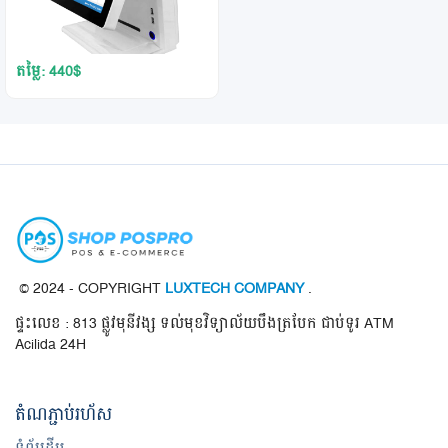
តម្លៃ: 440
$
© 2024 - COPYRIGHT
LUXTECH COMPANY
.
ផ្ទះលេខ : 813 ផ្លូវមុនីវង្ស ទល់មុខវិទ្យាល័យបឹងត្របែក ជាប់ទូរ ATM
Acilida 24H
តំណ​ភ្ជាប់​រហ័ស