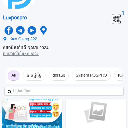
ឱសថស្ថាន
Luxpospro
ហាងលក់ផ្កា
ហាងលក់សំលៀកបំពាក់
Kiên Giang 222
ហាងលក់គ្រឿងសំណង់
សមាជិកតាំងពី ឧសភា 2024
រាយការណ៍ពីអ្នកលក់នេះ
ហាងលក់គ្រឿងបន្លាស់ ម៉ូតូ រថយន្ត
បញ្ចីរក្សាទុក
All
បាច់ផ្កាច្នៃ
default
System POSPRO
ឈុតម៉
ទំនាក់ទំនង
ប្លុក
ចូលគណនី
ចុះឈ្មោះ