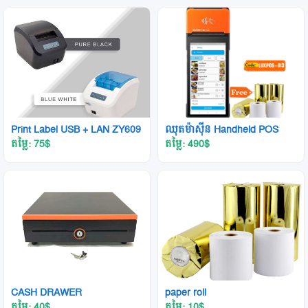
Print Label USB + LAN ZY609
ឈុតម៉ាស៊ីន Handheld POS
តម្លៃ: 75
$
តម្លៃ: 490
$
CASH DRAWER
paper roll
តម្លៃ: 40
$
តម្លៃ: 10
$