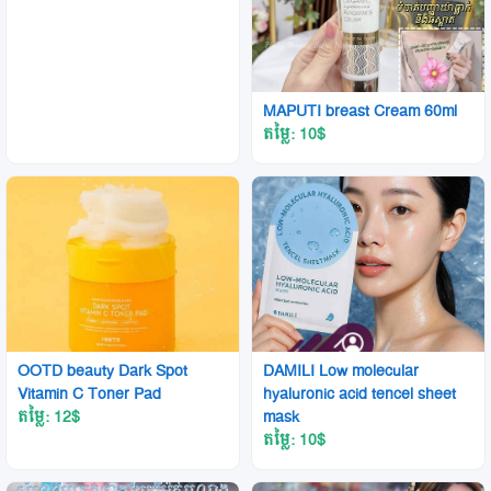
MAPUTI breast Cream 60ml
តម្លៃ: 10
$
OOTD beauty Dark Spot
DAMILI Low molecular
Vitamin C Toner Pad
hyaluronic acid tencel sheet
តម្លៃ: 12
$
mask
តម្លៃ: 10
$