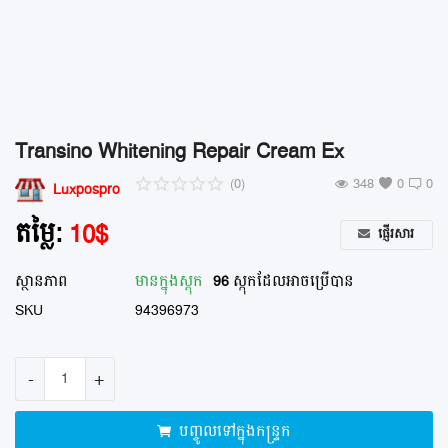
ហាងម៉ាស្សា នឹង ស្បា
ឱសថស្ថាន
ហាងលក់ផ្កា
Transino Whitening Repair Cream Ex
ហាងលក់សំលៀកបំពាក់
(0)
348
0
0
Luxpospro
ហាងលក់គ្រឿងសំណង់
តម្លៃ:
10
$
ផ្ញើរសារ
ហាងលក់គ្រឿងបន្លាស់ ម៉ូតូ រថយន្ត
ស្ថានភាព
មានក្នុង​ស្តុក
96
ស្កុកដែលអាចប្រើបាន
បញ្ចីរក្សាទុក
SKU
94396973
ទំនាក់ទំនង
-
+
ប្លុក
បញ្ចូលទៅក្នុងកន្ទ្រក
ចូលគណនី