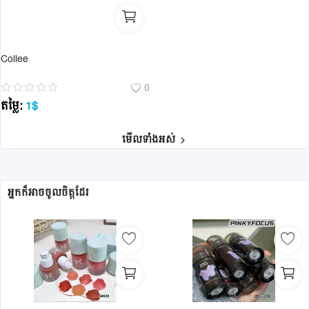
Collee
0
តម្លៃ:
1
$
មើលទាំងអស់
អ្នកក៏អាចចូលចិត្តដែរ