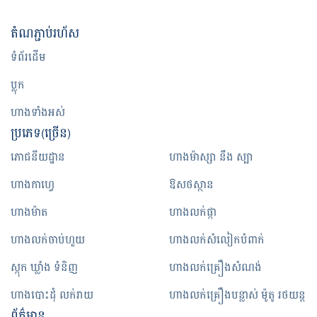
តំណ​ភ្ជាប់​រហ័ស
ទំព័រដើម
ប្លុក
ហាងទាំងអស់
ប្រភេទ(ច្រើន)
ភោជនីយដ្ឋាន
ហាងម៉ាស្សា នឹង ស្បា
ហាងកាហ្វេ
ឱសថស្ថាន
ហាងម៉ាត
ហាងលក់ផ្កា
ហាងលក់ចាប់ហួយ
ហាងលក់សំលៀកបំពាក់
ស្កុក ឃ្លាំង ទំនិញ
ហាងលក់គ្រឿងសំណង់
ហាងបោះដុំ លក់រាយ
ហាងលក់គ្រឿងបន្លាស់ ម៉ូតូ រថយន្ត
ព័ត៌មាន