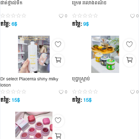
ផាត់ថ្ពាល់ទឹក
ក្រេម រលោងពណ៍ខ
0
0
តម្លៃ:
6
$
តម្លៃ:
9
$
Dr select Placenta shiny milky
បុប្ផាស្រ្កាប់
lotion
0
0
តម្លៃ:
15
$
តម្លៃ:
15
$