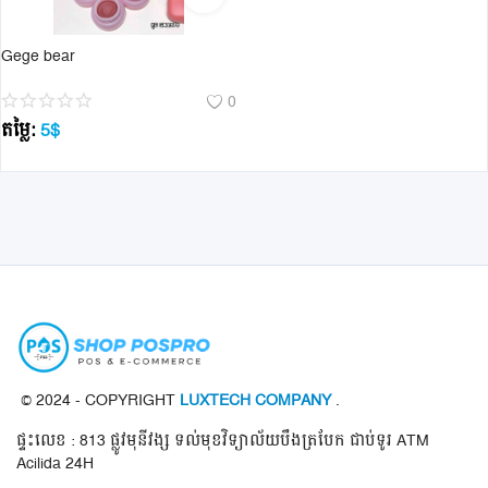
Gege bear
0
តម្លៃ:
5
$
© 2024 - COPYRIGHT
LUXTECH COMPANY
.
ផ្ទះលេខ : 813 ផ្លូវមុនីវង្ស ទល់មុខវិទ្យាល័យបឹងត្របែក ជាប់ទូរ ATM
Acilida 24H