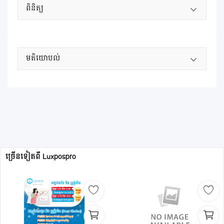
ពិនិត្យ
មតិយោបល់
ច្រើនទៀតពី
Luxpospro