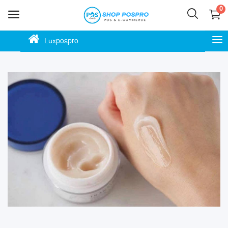
0
Luxpospro
លក់
ឥឡូវ
នេះ
ភោជនីយដ្ឋាន
ហាងកាហ្វេ
ហាងម៉ាត
ហាងលក់ចាប់ហួយ
ស្កុក ឃ្លាំង ទំនិញ
ហាងបោះដុំ លក់រាយ