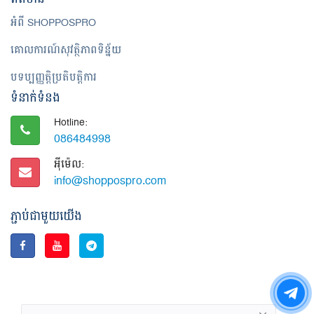
អំពី SHOPPOSPRO
គោលការណ៍សុវត្ថិភាពទិន្ន័យ
បទប្បញ្ញត្តិប្រតិបត្តិការ
ទំនាក់ទំនង
Hotline:
086484998
អ៊ី​ម៉េ​ល:
info@shoppospro.com
ភ្ជាប់ជាមួយយើង