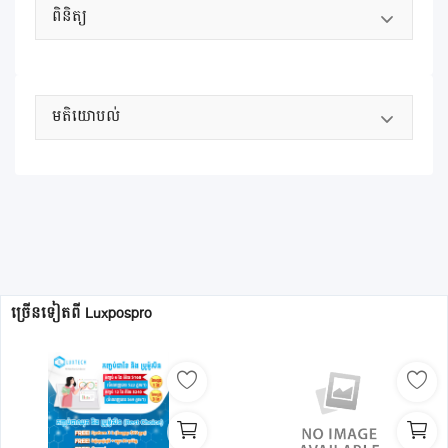
ពិនិត្យ
មតិយោបល់
ច្រើនទៀតពី
Luxpospro