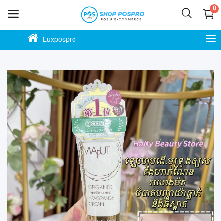
0
Luxpospro
លក់
ឥឡូវ
នេះ
ភោជនីយដ្ឋាន
ហាងកាហ្វេ
ហាងម៉ាត
ហាងលក់ចាប់ហួយ
ស្កុក ឃ្លាំង ទំនិញ
ហាងបោះដុំ លក់រាយ