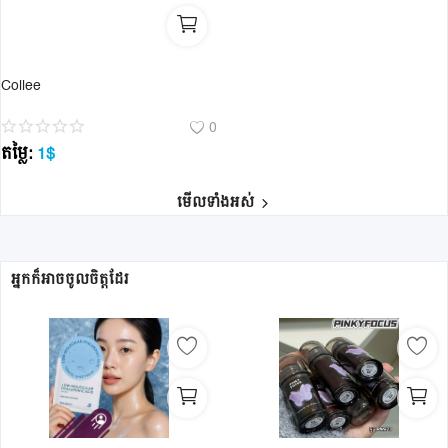
Collee
0
តម្លៃ:
1
$
មើលទាំងអស់
អ្នកក៏អាចចូលចិត្តដែរ