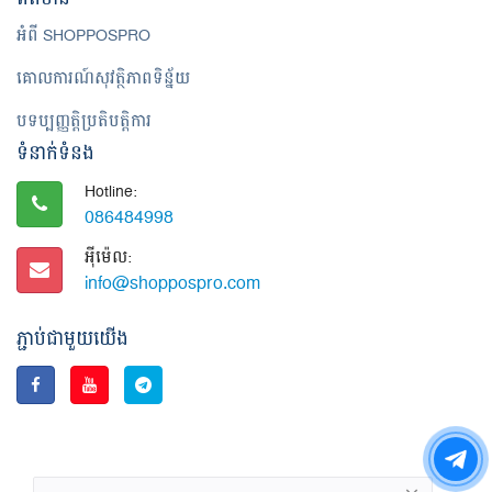
អំពី SHOPPOSPRO
គោលការណ៍សុវត្ថិភាពទិន្ន័យ
បទប្បញ្ញត្តិប្រតិបត្តិការ
ទំនាក់ទំនង
Hotline:
086484998
អ៊ី​ម៉េ​ល:
info@shoppospro.com
ភ្ជាប់ជាមួយយើង