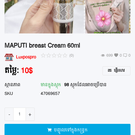
ហាងម៉ាស្សា នឹង ស្បា
ឱសថស្ថាន
ហាងលក់ផ្កា
MAPUTI breast Cream 60ml
ហាងលក់សំលៀកបំពាក់
(0)
699
0
0
Luxpospro
ហាងលក់គ្រឿងសំណង់
តម្លៃ:
10
$
ផ្ញើរសារ
ហាងលក់គ្រឿងបន្លាស់ ម៉ូតូ រថយន្ត
ស្ថានភាព
មានក្នុង​ស្តុក
98
ស្កុកដែលអាចប្រើបាន
បញ្ចីរក្សាទុក
SKU
47069657
ទំនាក់ទំនង
-
+
ប្លុក
បញ្ចូលទៅក្នុងកន្ទ្រក
ចូលគណនី