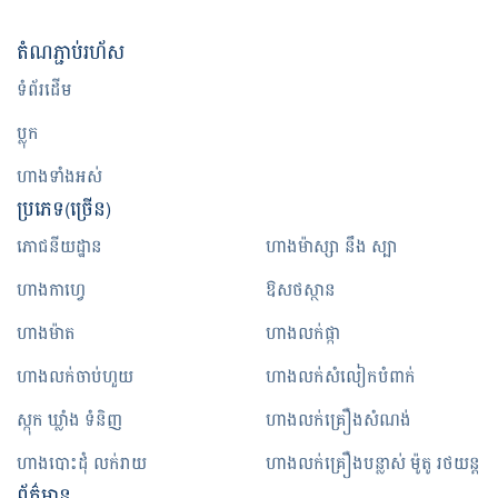
តំណ​ភ្ជាប់​រហ័ស
ទំព័រដើម
ប្លុក
ហាងទាំងអស់
ប្រភេទ(ច្រើន)
ភោជនីយដ្ឋាន
ហាងម៉ាស្សា នឹង ស្បា
ហាងកាហ្វេ
ឱសថស្ថាន
ហាងម៉ាត
ហាងលក់ផ្កា
ហាងលក់ចាប់ហួយ
ហាងលក់សំលៀកបំពាក់
ស្កុក ឃ្លាំង ទំនិញ
ហាងលក់គ្រឿងសំណង់
ហាងបោះដុំ លក់រាយ
ហាងលក់គ្រឿងបន្លាស់ ម៉ូតូ រថយន្ត
ព័ត៌មាន