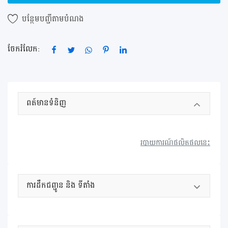
ចុះឈ្មោះ
បន្ថែម​បញ្ជី​តាម​បំណង
ទីតាំង ខេត្ត / ក្រុង
ចែករំលែក:
ពត៍មានទំនិញ
របាយការណ៍ផលិតផលនេះ
ការដឹកជញ្ជូន និង ទីតាំង