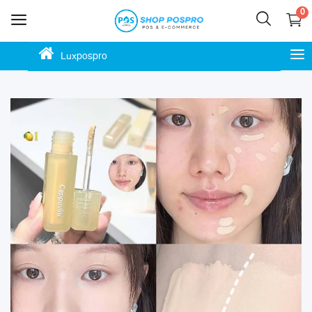
0
Luxpospro
លក់
ឥឡូវ
នេះ
ភោជនីយដ្ឋាន
ហាងកាហ្វេ
ហាងម៉ាត
ហាងលក់ចាប់ហួយ
ស្កុក ឃ្លាំង ទំនិញ
ហាងបោះដុំ លក់រាយ