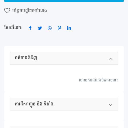
ចុះឈ្មោះ
បន្ថែម​បញ្ជី​តាម​បំណង
ទីតាំង ខេត្ត / ក្រុង
ចែករំលែក:
ពត៍មានទំនិញ
របាយការណ៍ផលិតផលនេះ
ការដឹកជញ្ជូន និង ទីតាំង