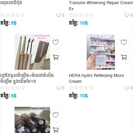
ឈុតបេប៊ីប៉ុង
Transino Whitening Repair Cream
Ex
0
0
តម្លៃ:
8
$
តម្លៃ:
10
$
ខ្មៅដៃគូសចិញ្ចើម+ម៉ាសការ៉ាសិត
HERA Hydro Reflecting Micro
ចិញ្ចើម ក្នុងដើមតែ1ប
Cream
0
0
តម្លៃ:
6
$
តម្លៃ:
10
$