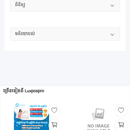
ពិនិត្យ
មតិយោបល់
ច្រើនទៀតពី
Luxpospro