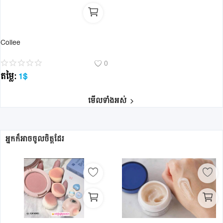
Collee
0
តម្លៃ:
1
$
មើលទាំងអស់
អ្នកក៏អាចចូលចិត្តដែរ