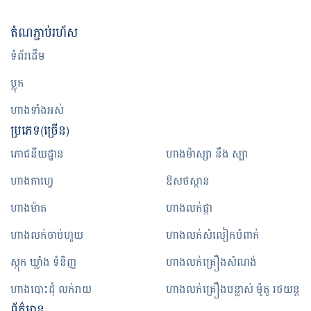
តំណ​ភ្ជាប់​រហ័ស
ទំព័រដើម
ប្លុក
ហាងទាំងអស់
ប្រភេទ(ច្រើន)
ភោជនីយដ្ឋាន
ហាងម៉ាស្សា នឹង ស្បា
ហាងកាហ្វេ
ឱសថស្ថាន
ហាងម៉ាត
ហាងលក់ផ្កា
ហាងលក់ចាប់ហួយ
ហាងលក់សំលៀកបំពាក់
ស្កុក ឃ្លាំង ទំនិញ
ហាងលក់គ្រឿងសំណង់
ហាងបោះដុំ លក់រាយ
ហាងលក់គ្រឿងបន្លាស់ ម៉ូតូ រថយន្ត
ព័ត៌មាន