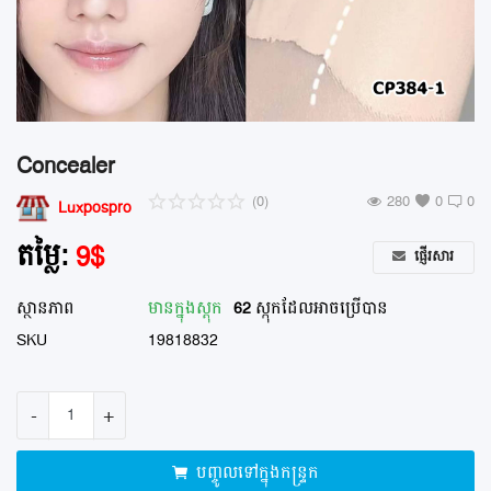
ហាងម៉ាស្សា នឹង ស្បា
ឱសថស្ថាន
ហាងលក់ផ្កា
Concealer
ហាងលក់សំលៀកបំពាក់
(0)
280
0
0
Luxpospro
ហាងលក់គ្រឿងសំណង់
តម្លៃ:
9
$
ផ្ញើរសារ
ហាងលក់គ្រឿងបន្លាស់ ម៉ូតូ រថយន្ត
ស្ថានភាព
មានក្នុង​ស្តុក
62
ស្កុកដែលអាចប្រើបាន
បញ្ចីរក្សាទុក
SKU
19818832
ទំនាក់ទំនង
-
+
ប្លុក
បញ្ចូលទៅក្នុងកន្ទ្រក
ចូលគណនី