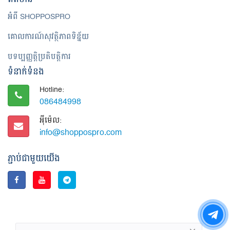
អំពី SHOPPOSPRO
គោលការណ៍សុវត្ថិភាពទិន្ន័យ
បទប្បញ្ញត្តិប្រតិបត្តិការ
ទំនាក់ទំនង
Hotline:
086484998
អ៊ី​ម៉េ​ល:
info@shoppospro.com
ភ្ជាប់ជាមួយយើង