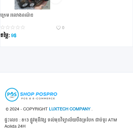
ក្រេម រលោងពណ៍ខ
0
តម្លៃ:
9
$
© 2024 - COPYRIGHT
LUXTECH COMPANY
.
ផ្ទះលេខ : 813 ផ្លូវមុនីវង្ស ទល់មុខវិទ្យាល័យបឹងត្របែក ជាប់ទូរ ATM
Acilida 24H