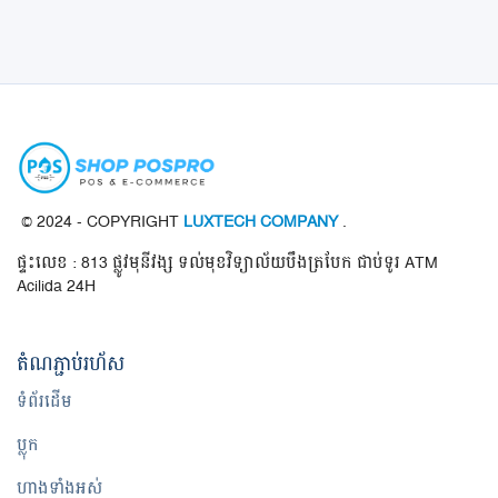
ចុះឈ្មោះ
ទីតាំង ខេត្ត / ក្រុង
© 2024 - COPYRIGHT
LUXTECH COMPANY
.
ផ្ទះលេខ : 813 ផ្លូវមុនីវង្ស ទល់មុខវិទ្យាល័យបឹងត្របែក ជាប់ទូរ ATM
Acilida 24H
តំណ​ភ្ជាប់​រហ័ស
ទំព័រដើម
ប្លុក
ហាងទាំងអស់