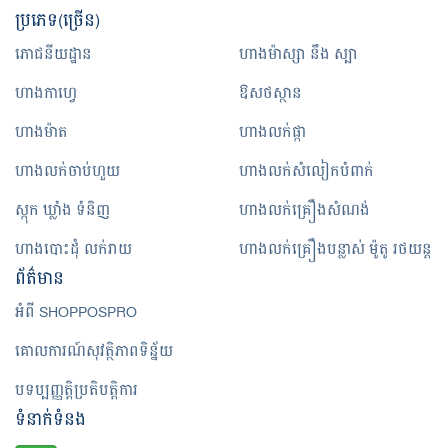
ប្រភេទ(ច្រើន)
ភោជនីយដ្ឋាន
ហាងម៉ាស្សា នឹង ស្បា
ហាងកាហ្វេ
ឱសថស្ថាន
ហាងម៉ាត
ហាងលក់ផ្កា
ហាងលក់ចាប់ហួយ
ហាងលក់សំលៀកបំពាក់
ស្កុក ឃ្លាំង ទំនិញ
ហាងលក់គ្រឿងសំណង់
ហាងបោះដុំ លក់រាយ
ហាងលក់គ្រឿងបន្លាស់ ម៉ូតូ រថយន្ត
ព័ត៌មាន
អំពី SHOPPOSPRO
គោលការណ៍សុវត្ថិភាពទិន្ន័យ
បទប្បញ្ញត្តិប្រតិបត្តិការ
ទំនាក់ទំនង