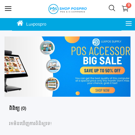
0
Luxpospro
លក់
ឥឡូវ
នេះ
ភោជនីយដ្ឋាន
ហាងកាហ្វេ
ហាងម៉ាត
ហាងលក់ចាប់ហួយ
ពិនិត្យ (0)
ស្កុក ឃ្លាំង ទំនិញ
រកមិនឃើញការពិនិត្យទេ!
ហាងបោះដុំ លក់រាយ