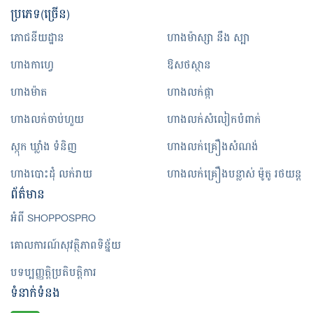
ប្រភេទ(ច្រើន)
ភោជនីយដ្ឋាន
ហាងម៉ាស្សា នឹង ស្បា
ហាងកាហ្វេ
ឱសថស្ថាន
ហាងម៉ាត
ហាងលក់ផ្កា
ហាងលក់ចាប់ហួយ
ហាងលក់សំលៀកបំពាក់
ស្កុក ឃ្លាំង ទំនិញ
ហាងលក់គ្រឿងសំណង់
ហាងបោះដុំ លក់រាយ
ហាងលក់គ្រឿងបន្លាស់ ម៉ូតូ រថយន្ត
ព័ត៌មាន
អំពី SHOPPOSPRO
គោលការណ៍សុវត្ថិភាពទិន្ន័យ
បទប្បញ្ញត្តិប្រតិបត្តិការ
ទំនាក់ទំនង