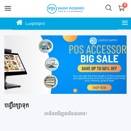
0
Luxpospro
លក់
ឥឡូវ
នេះ
ភោជនីយដ្ឋាន
ហាងកាហ្វេ
ហាងម៉ាត
ហាងលក់ចាប់ហួយ
បញ្ចីរក្សាទុក
ស្កុក ឃ្លាំង ទំនិញ
រកមិនឃើញផលិតផលទេ!
ហាងបោះដុំ លក់រាយ