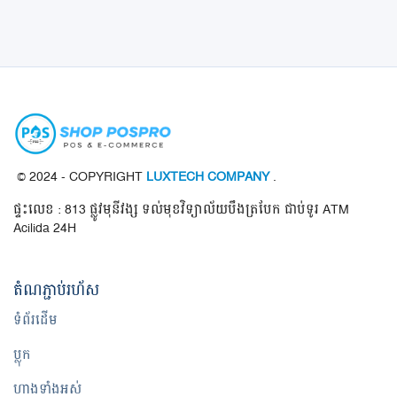
ចុះឈ្មោះ
ទីតាំង ខេត្ត / ក្រុង
© 2024 - COPYRIGHT
LUXTECH COMPANY
.
ផ្ទះលេខ : 813 ផ្លូវមុនីវង្ស ទល់មុខវិទ្យាល័យបឹងត្របែក ជាប់ទូរ ATM
Acilida 24H
តំណ​ភ្ជាប់​រហ័ស
ទំព័រដើម
ប្លុក
ហាងទាំងអស់